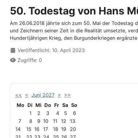
50. Todestag von Hans Mü
Am 26.06.2018 jährte sich zum 50. Mal der Todestag d
und Zeichnern seiner Zeit in die Realität umsetzte, v
Hundertjährigen Krieg, den Burgunderkriegen ergänzte 
Details
Veröffentlicht: 10. April 2023
Zugriffe: 0
<<
<
Juni 2027
>
>>
Mo
Di
Mi
Do
Fr
Sa
So
1
2
3
4
5
6
7
8
9
10
11
12
13
14
15
16
17
18
19
20
21
22
23
24
25
26
27