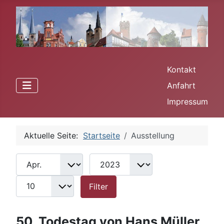
Kontakt
Anfahrt
Impressum
Aktuelle Seite:
Startseite
Ausstellung
Monat
Jahr
Anzeige #
Filter
Filter
50. Todestag von Hans Müller