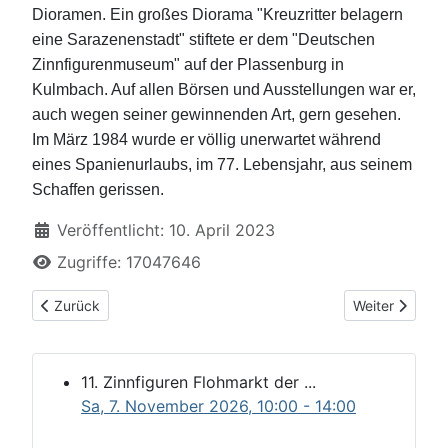
Dioramen. Ein großes Diorama "Kreuzritter belagern
eine Sarazenenstadt" stiftete er dem "Deutschen
Zinnfigurenmuseum" auf der Plassenburg in
Kulmbach. Auf allen Börsen und Ausstellungen war er,
auch wegen seiner gewinnenden Art, gern gesehen.
Im März 1984 wurde er völlig unerwartet während
eines Spanienurlaubs, im 77. Lebensjahr, aus seinem
Schaffen gerissen.
Details
Veröffentlicht: 10. April 2023
Zugriffe: 17047646
Vorheriger Beitrag: Herzlich Willkommen
Nächster Beitr
Zurück
Weiter
11. Zinnfiguren Flohmarkt der ...
Sa, 7. November 2026
, 10:00
-
14:00