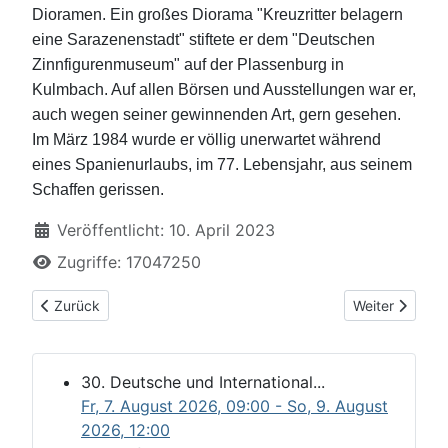
Dioramen. Ein großes Diorama "Kreuzritter belagern
eine Sarazenenstadt" stiftete er dem "Deutschen
Zinnfigurenmuseum" auf der Plassenburg in
Kulmbach. Auf allen Börsen und Ausstellungen war er,
auch wegen seiner gewinnenden Art, gern gesehen.
Im März 1984 wurde er völlig unerwartet während
eines Spanienurlaubs, im 77. Lebensjahr, aus seinem
Schaffen gerissen.
Details
Veröffentlicht: 10. April 2023
Zugriffe: 17047250
Vorheriger Beitrag: Herzlich Willkommen
Nächster Beitr
Zurück
Weiter
30. Deutsche und International...
Fr, 7. August 2026
, 09:00
- So, 9. August
2026
,
12:00